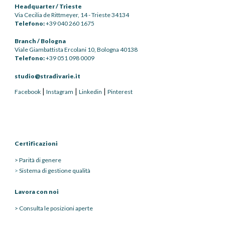
Headquarter /
Trieste
Via Cecilia de Rittmeyer, 14 - Trieste 34134
Telefono:
+39 040 260 1675
Branch / Bologna
Viale Giambattista Ercolani 10,
Bologna 40138
Telefono:
+39
051
098 0009
studio@stradivarie.it
|
|
|
Facebook
Instagram
Linkedin
Pinterest
Certificazioni
>
Par
ità di genere
>
Sistema di gestione qualità
Lavora con noi
>
Consulta le posizioni aperte